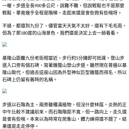
一喔。步道全長
多公尺，說難不難，但說輕鬆也不是那麼
900
輕鬆，畢竟幾乎全程是階梯，走起來還是會些微有些喘呀。
不過，都還到九份了，儘管當天天氣不太好，還有下毛毛雨，
但為了那
度的山海景色，我們還是決定上去一趟看看。
180
基隆山距離九份老街相當近，步行約
分鐘即可抵達。登山步
5
道入口旁有個石碑，寫著雞籠山登山步道。雖然現在普遍以基
隆山取代，但過去這座山因為外型神似巨型雞籠而得名，所以
石碑上仍留有舊時的名稱。
步道以石階為主，兩旁雖種滿植物，但沒什麼林蔭，炎熱的正
中午比較不建議前來。而石階階距不寬，但一路向上，走久還
是會有些喘。本來以為時常在爬象山，體力練得還不錯了，結
果還是走走停停。