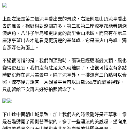
上圖左邊是第二個涼亭看出去的景致，右邊則是山頂涼亭看出
去的風景，視野相對遼闊許多。第二和第三座涼亭都能看到深
澳岬角、八斗子半島和更遠處的萬里金山地區。而只有在第三
座涼亭望出去才能看見更清楚的基隆嶼，它是座火山島嶼，獨
自漂浮在海面上。
不過很可惜的是，我們到頂點時，雨珠已經逐漸變大顆，風也
變得更狂妄，我們沒有駐足太久就離開了，也很可惜沒有多點
時間沉靜在這片美景中。除了涼亭外，一排還有三角點可以合
照，涼亭後方還有一片觀景平台可以展望
度的環景視野，
360
只能留給下次再去好好拍照留念了。
下山途中面朝山城景致，加上我們去的時候剛好是芒草季，像
是石階劈開了兩側芒草似的，多了一些淒涼的美感呀。望向東
側還能看見金瓜石山城與東北角海岸線的壯麗全景喔