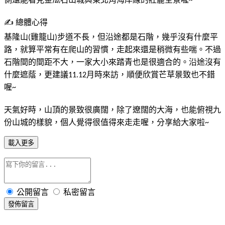
~
✍
總體心得
️
基隆山
雞籠山
步道不長，但沿途都是石階，幾乎沒有什麼平
(
)
路，就算平常有在爬山的習慣，走起來還是稍微有些喘。不過
石階間的間距不大，一家大小來踏青也是很適合的。沿途沒有
什麼遮蔭，更建議
月時來訪，順便欣賞芒草景致也不錯
11.12
喔
~
天氣好時，山頂的景致很廣闊，除了遼闊的大海，也能俯視九
份山城的樣貌，個人覺得很值得來走走喔，分享給大家啦
~
載入更多
公開留言
私密留言
發佈留言