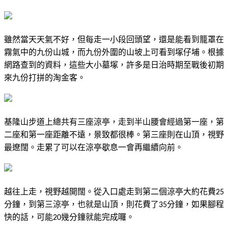
雖然當天天氣不好，但每走一小段回頭望，還是能看到籠罩在
霧氣中的九份山城，而九份外圍的山坡上可看到塚仔埔。根據
網路查到的資料，這些大小墓塚，許多是日治時期至戰後初期
來九份打拼的淘金客。
基隆山步道上總共有三座涼亭，走到半山腰會經過第一座，第
二座和第一座距離不遠，景致都很棒。第三座則在山頂，視野
最遼闊。走累了可以在涼亭歇息一會再繼續向前。
越往上走，視野越開闊。從入口處走到第二個涼亭大約花費
25
分鐘，到第三涼亭，也就是山頂，則花費了
分鐘，如果腳程
35
快的話，可能
幾分鐘就能完成囉。
20