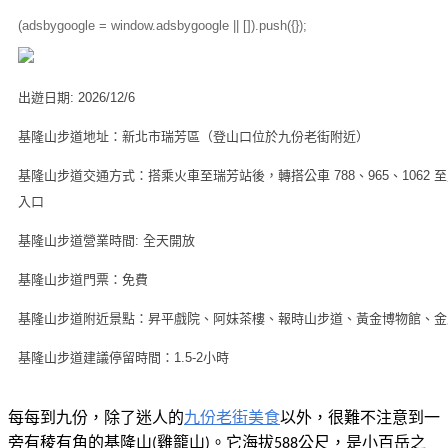
(adsbygoogle = window.adsbygoogle || []).push({});
出遊日期: 2026/12/6
基隆山步道地址：新北市瑞芳區（登山口位於九份老街附近）
基隆山步道交通方式：搭乘火車至瑞芳站後，轉搭公車 788、965、1062
入口
基隆山步道營業時間: 全天開放
基隆山步道門票：免費
基隆山步道附近景點：昇平戲院、阿妹茶樓、報時山步道、黃金博物館、金
基隆山步道建議停留時間：1.5-2小時
每每到九份，除了迷人的
九份老街美食
以外
，很難不注意到一
旁有稜有角的基隆山
雞籠山
。它海拔
公尺，是小百岳之
(
)
588