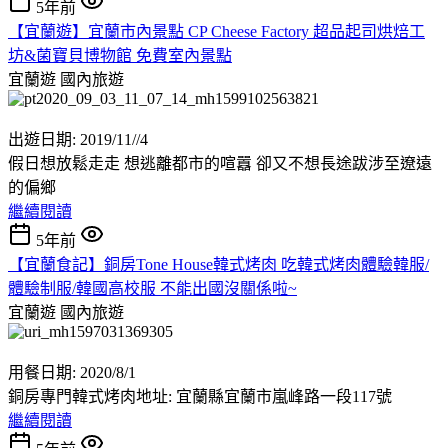
5年前
【宜蘭遊】宜蘭市內景點 CP Cheese Factory 超品起司烘焙工
坊&菌寶貝博物館 免費室內景點
宜蘭遊
國內旅遊
出遊日期: 2019/11//4
假日想放鬆走走 想逃離都市的喧囂 卻又不想長途跋涉至遼遠
的偏鄉
繼續閱讀
5年前
【宜蘭食記】銅房Tone House韓式烤肉 吃韓式烤肉體驗韓服/
體驗制服/韓國高校服 不能出國沒關係啦~
宜蘭遊
國內旅遊
用餐日期: 2020/8/1
銅房專門韓式烤肉地址: 宜蘭縣宜蘭市嵐峰路一段117號
繼續閱讀