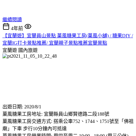
繼續閱讀
4年前
【宜蘭遊】宜蘭員山景點 菓風糖果工房(菓風小舖) / 糖果DIY /
宜蘭IG打卡景點推薦/ 宜蘭親子景點推薦宜蘭景點
宜蘭遊
國內旅遊
出遊日期: 2020/8/1
菓風糖果工房地址: 宜蘭縣員山鄉賢德路二段188號
菓風糖果工房交通方式: 搭乘公車752、1744、1751號至「佛祖
廟」下車 步行10分鐘內可抵達
菓風糖果工房營業時間: 周四至周二 10:00 - 18:00 (周三公休)