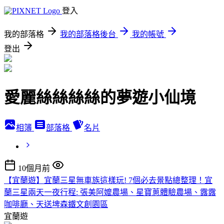
登入
我的部落格
我的部落格後台
我的帳號
登出
愛麗絲絲絲絲的夢遊小仙境
相簿
部落格
名片
10個月前
【宜蘭遊】宜蘭三星無車族這樣玩! 7個必去景點總整理！宜
蘭三星兩天一夜行程: 張美阿嬤農場、星寶蔥體驗農場、露露
咖啡廳、天送埤森鐵文創園區
宜蘭遊